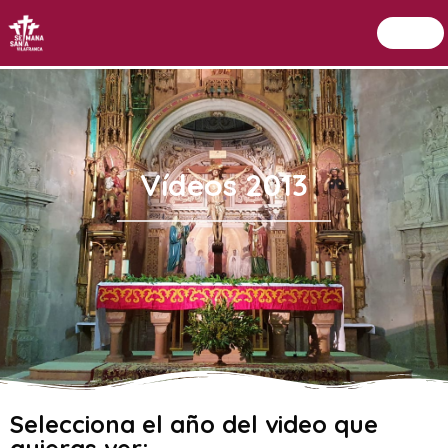
Menu
Setmana Santa Vilafranca
Vídeos 2013
Selecciona el año del video que