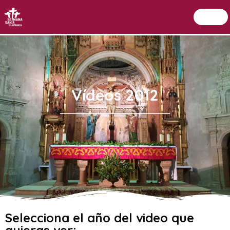
Menu
Setmana Santa Vilafranca
Vídeos 2012
Selecciona el año del video que