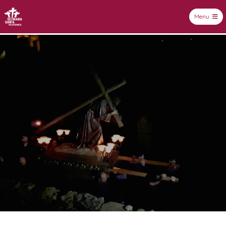
Menu
Setmana Santa Vilafranca