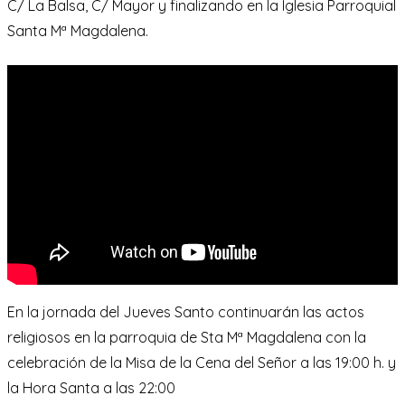
C/ La Balsa, C/ Mayor y finalizando en la Iglesia Parroquial
Santa Mª Magdalena.
En la jornada del Jueves Santo continuarán las actos
religiosos en la parroquia de Sta Mª Magdalena con la
celebración de la Misa de la Cena del Señor a las 19:00 h. y
la Hora Santa a las 22:00