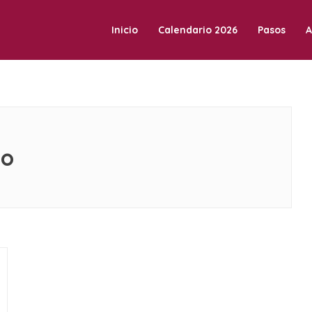
Inicio
Calendario 2026
Pasos
A
a Vilafranca.
to