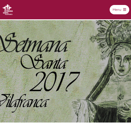
Menu
Setmana Santa Vilafranca