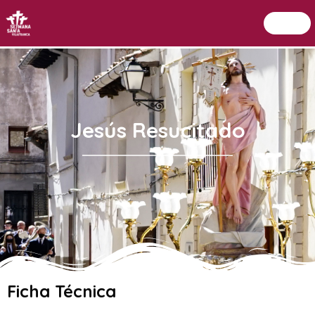
Menu
Setmana Santa Vilafranca
Jesús Resucitado
Ficha Técnica