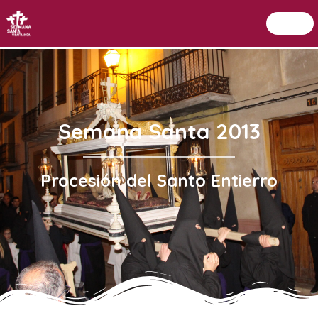
Menu
Setmana Santa Vilafranca
Semana Santa 2013
Procesión del Santo Entierro