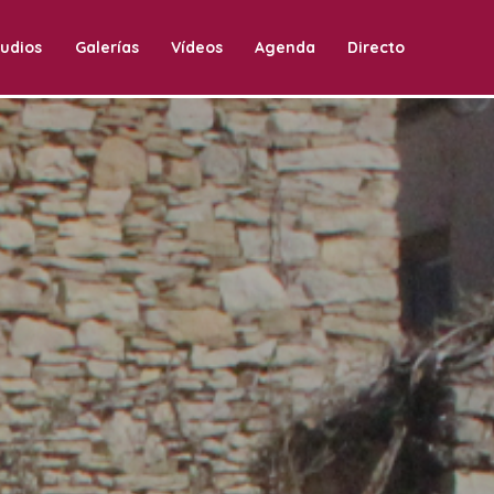
udios
Galerías
Vídeos
Agenda
Directo