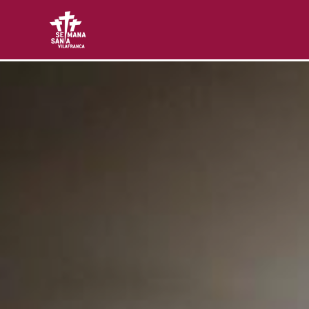
Setmana Santa Vilafranca
Web oficial de la Asociación Cultural Setmana Sant